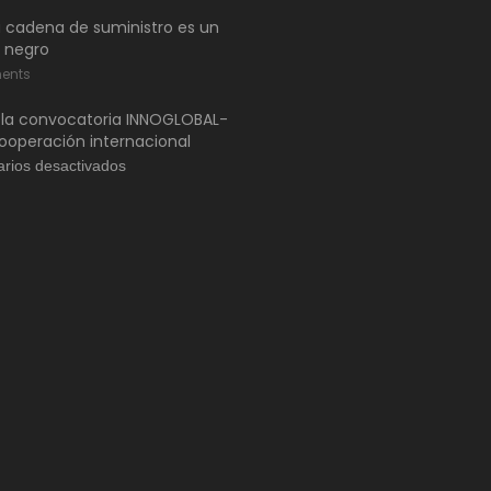
 cadena de suministro es un
 negro
ents
 la convocatoria INNOGLOBAL-
ooperación internacional
en
rios desactivados
Abierta
la
convocatoria
INNOGLOBAL-
CDTI.
Cooperación
internacional