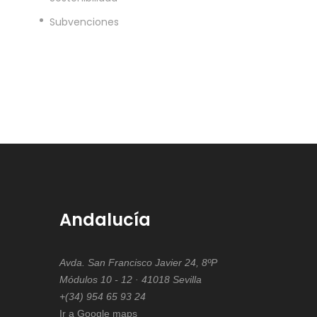
Subvenciones
Andalucía
Avda. San Francisco Javier 24, 8ºP
Módulos 10 - 12 · 41018 Sevilla
+(34) 954 65 93 24
Ir a Google maps