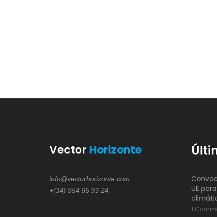
Vector
Horizonte
Últi
Convoca
info@vectorhorizonte.com
UE para
+(34) 954 65 93 24
climáti
1 Comm