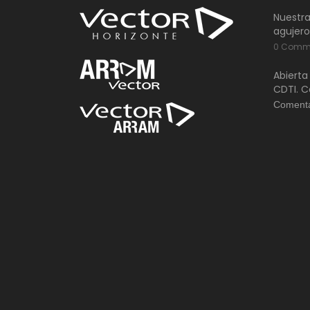
Nuestra
agujero
0 Comm
Abierta
CDTI. C
Comenta