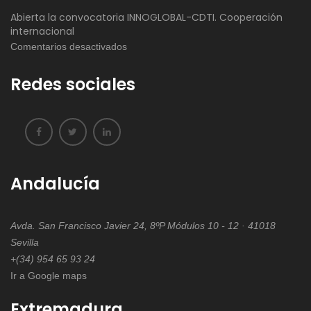
Abierta la convocatoria INNOGLOBAL-CDTI. Cooperación
internacional
en
Comentarios desactivados
Abierta
Redes sociales
la
convocatoria
INNOGLOBAL-
CDTI.
Cooperación
internacional
Andalucía
Avda. San Francisco Javier 24, 8ºP Módulos 10 - 12 · 41018
Sevilla
+(34) 954 65 93 24
Ir a Google maps
Extremadura