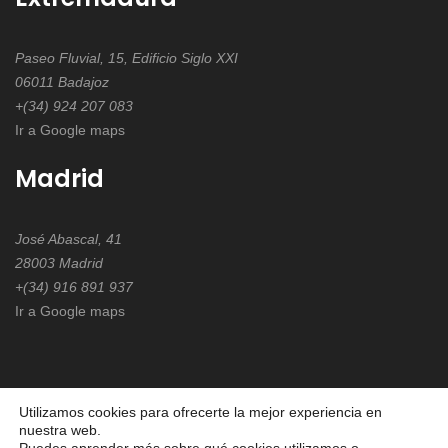
Paseo Fluvial, 15, Edificio Siglo XXI
06011 Badajoz
+(34) 924 207 083
Ir a Google maps
Madrid
José Abascal, 41
28003 Madrid
+(34) 916 891 937
Ir a Google maps
Utilizamos cookies para ofrecerte la mejor experiencia en
nuestra web.