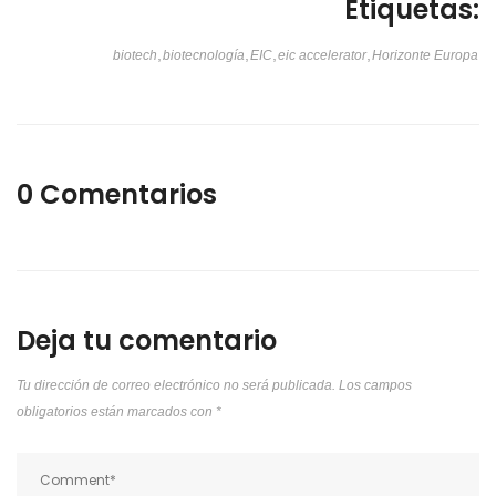
Etiquetas:
,
,
,
,
biotech
biotecnología
EIC
eic accelerator
Horizonte Europa
0 Comentarios
Deja tu comentario
Tu dirección de correo electrónico no será publicada.
Los campos
obligatorios están marcados con
*