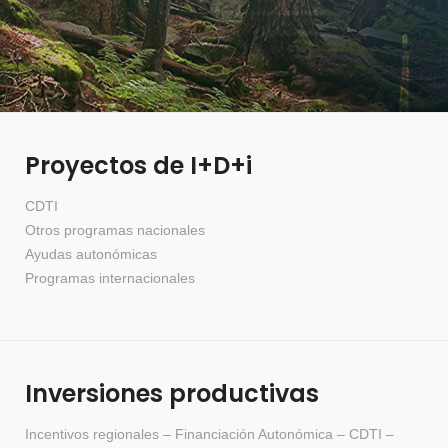
Proyectos de I+D+i
CDTI
Otros programas nacionales
Ayudas autonómicas
Programas internacionales
Inversiones productivas
Incentivos regionales
–
Financiación Autonómica
–
CDTI
–