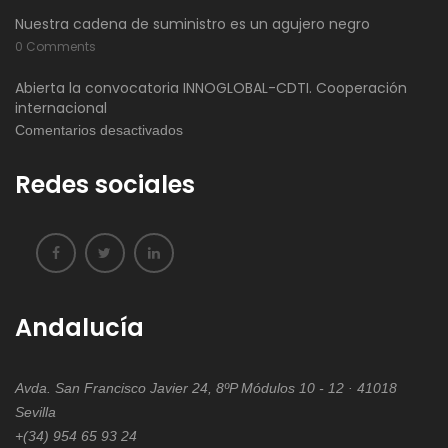
Nuestra cadena de suministro es un agujero negro
0 Comments
Abierta la convocatoria INNOGLOBAL-CDTI. Cooperación
internacional
en
Comentarios desactivados
Abierta
Redes sociales
la
convocatoria
INNOGLOBAL-
CDTI.
Cooperación
internacional
Andalucía
Avda. San Francisco Javier 24, 8ºP Módulos 10 - 12 · 41018
Sevilla
+(34) 954 65 93 24