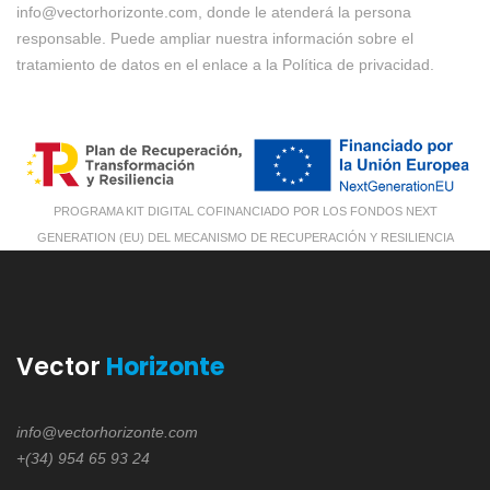
info@vectorhorizonte.com, donde le atenderá la persona
responsable. Puede ampliar nuestra información sobre el
tratamiento de datos en el enlace a la
Política de privacidad
.
PROGRAMA KIT DIGITAL COFINANCIADO POR LOS FONDOS NEXT
GENERATION (EU) DEL MECANISMO DE RECUPERACIÓN Y RESILIENCIA
Vector
Horizonte
info@vectorhorizonte.com
+(34) 954 65 93 24