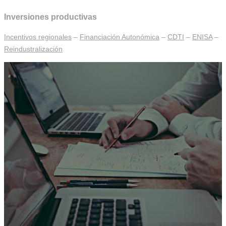
Inversiones productivas
Incentivos regionales
–
Financiación Autonómica
–
CDTI
–
ENISA
–
Reindustralización