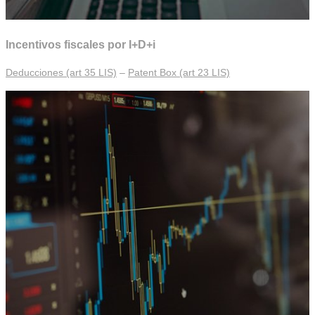
Incentivos fiscales por I+D+i
Deducciones (art 35 LIS)
–
Patent Box (art 23 LIS)