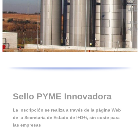
oci
urb
Ingeni
ARRAM
Industria en general
Ingeniería ARRAM Vector
Sello PYME Innovadora
La inscripción se realiza a través de la página Web
de la Secretaria de Estado de I+D+i, sin coste para
las empresas