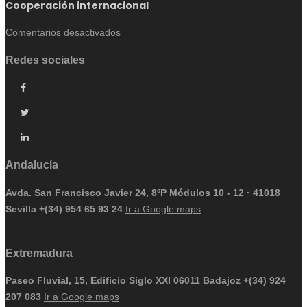
Cooperación internacional
en
Comentarios desactivados
Abierta
Redes sociales
la
convocatoria
INNOGLOBAL-
CDTI.
Cooperación
internacional
Andalucía
Avda. San Francisco Javier 24, 8ºP Módulos 10 - 12 · 41018
Sevilla
+(34) 954 65 93 24
Ir a Google maps
Extremadura
Paseo Fluvial, 15, Edificio Siglo XXI
06011 Badajoz
+(34) 924
207 083
Ir a Google maps