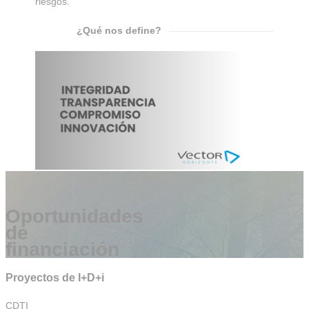
riesgos.
¿Qué nos define?
Oportunidades
de
financiación
Proyectos de I+D+i
CDTI