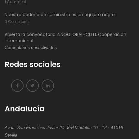
1 Comment
Nuestra cadena de suministro es un agujero negro
0 Comments
Abierta la convocatoria INNOGLOBAL-CDTI. Cooperación
internacional
en
Comentarios desactivados
Abierta
Redes sociales
la
convocatoria
INNOGLOBAL-
CDTI.
Cooperación
internacional
Andalucía
Avda. San Francisco Javier 24, 8ºP Módulos 10 - 12 · 41018
Sevilla