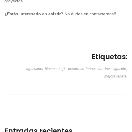
proyectos.
¿Estás interesado en asistir?
No dudes en contactarnos!!
Etiquetas:
,
,
,
,
,
agricultura
biotecnología
desarrollo
innovacion
Investigación
mejoravarietal
Entradas recientes