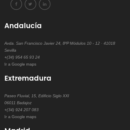
CDTI.
Cooperación
internacional
Andalucía
Avda. San Francisco Javier 24, 8ºP Módulos 10 - 12 · 41018
Sevilla
+(34) 954 65 93 24
Ir a Google maps
Extremadura
Paseo Fluvial, 15, Edificio Siglo XXI
06011 Badajoz
+(34) 924 207 083
Ir a Google maps