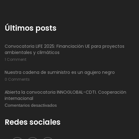
Últimos posts
Convocatoria LIFE 2025: Financiación UE para proyectos
ambientales y climáticos
1 Comment
Nuestra cadena de suministro es un agujero negro
0 Comments
Abierta la convocatoria INNOGLOBAL-CDTI. Cooperación
internacional
en
Comentarios desactivados
Abierta
Redes sociales
la
convocatoria
INNOGLOBAL-