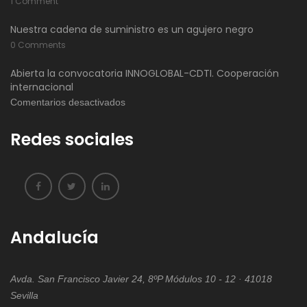
1 Comment
Nuestra cadena de suministro es un agujero negro
0 Comments
Abierta la convocatoria INNOGLOBAL-CDTI. Cooperación
internacional
en
Comentarios desactivados
Abierta
Redes sociales
la
convocatoria
INNOGLOBAL-
CDTI.
Cooperación
internacional
Andalucía
Avda. San Francisco Javier 24, 8ºP Módulos 10 - 12 · 41018
Sevilla