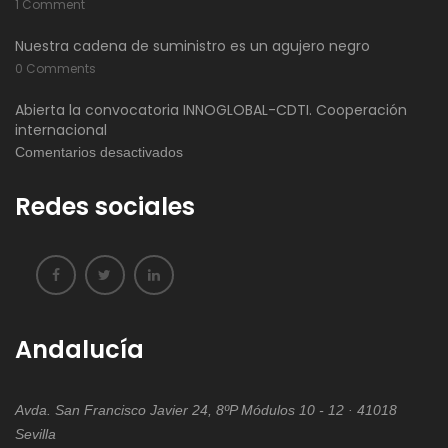
1 Comment
Nuestra cadena de suministro es un agujero negro
0 Comments
Abierta la convocatoria INNOGLOBAL-CDTI. Cooperación
internacional
en
Comentarios desactivados
Abierta
Redes sociales
la
convocatoria
INNOGLOBAL-
CDTI.
Cooperación
internacional
Andalucía
Avda. San Francisco Javier 24, 8ºP Módulos 10 - 12 · 41018
Sevilla