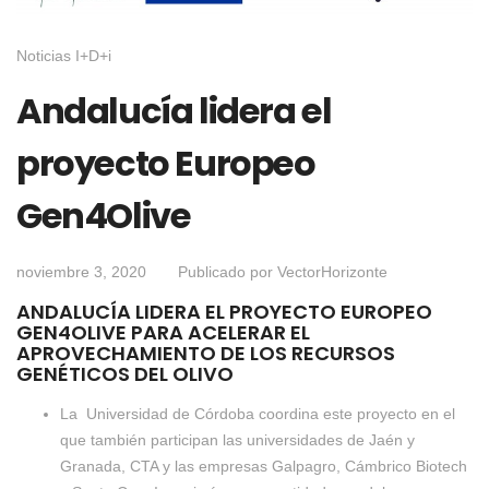
Noticias I+D+i
Andalucía lidera el
proyecto Europeo
Gen4Olive
noviembre 3, 2020
Publicado por
VectorHorizonte
ANDALUCÍA LIDERA EL PROYECTO EUROPEO
GEN4OLIVE PARA ACELERAR EL
APROVECHAMIENTO DE LOS RECURSOS
GENÉTICOS DEL OLIVO
La Universidad de Córdoba coordina este proyecto en el
que también participan las universidades de Jaén y
Granada, CTA y las empresas Galpagro, Cámbrico Biotech