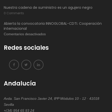
Nuestra cadena de suministro es un agujero negro
0 Comments
Abierta la convocatoria INNOGLOBAL-CDTI. Cooperación
internacional
en
Comentarios desactivados
Abierta
Redes sociales
la
convocatoria
INNOGLOBAL-
CDTI.
Cooperación
internacional
Andalucía
Avda. San Francisco Javier 24, 8ºP Módulos 10 - 12 · 41018
Sevilla
+(34) 954 65 93 24