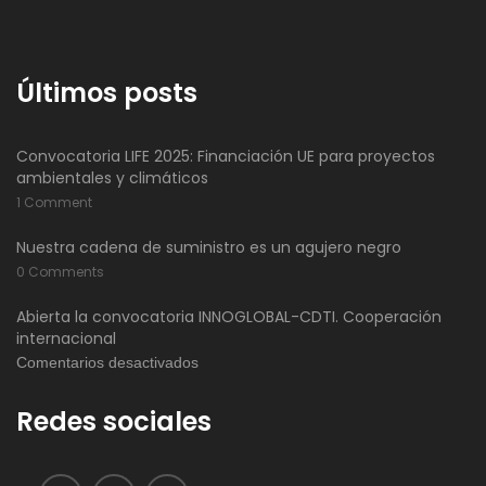
Últimos posts
Convocatoria LIFE 2025: Financiación UE para proyectos
ambientales y climáticos
1 Comment
Nuestra cadena de suministro es un agujero negro
0 Comments
Abierta la convocatoria INNOGLOBAL-CDTI. Cooperación
internacional
en
Comentarios desactivados
Abierta
Redes sociales
la
convocatoria
INNOGLOBAL-