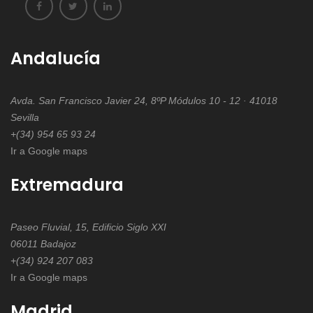
CDTI.
Cooperación
internacional
Andalucía
Avda. San Francisco Javier 24, 8ºP Módulos 10 - 12 · 41018
Sevilla
+(34) 954 65 93 24
Ir a Google maps
Extremadura
Paseo Fluvial, 15, Edificio Siglo XXI
06011 Badajoz
+(34) 924 207 083
Ir a Google maps
Madrid