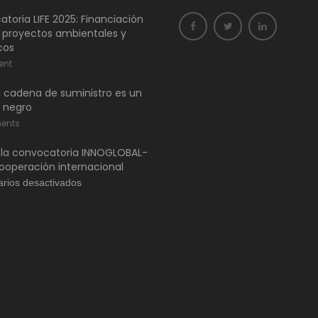
toria LIFE 2025: Financiación
 proyectos ambientales y
cos
ent
 cadena de suministro es un
 negro
ents
 la convocatoria INNOGLOBAL-
ooperación internacional
en
rios desactivados
Abierta
la
convocatoria
INNOGLOBAL-
CDTI.
Cooperación
internacional