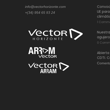
Convoca
info@vectorhorizonte.com
UE para
+(34) 954 65 93 24
climáti
1 Comm
Nuestra
agujero
0 Comm
Abierta
CDTI. C
Comenta