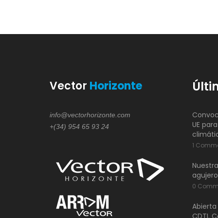
Vector
Horizonte
Últi
Convoca
info@vectorhorizonte.com
UE para
+(34) 954 65 93 24
climáti
1 Comm
Nuestra
agujero
0 Comm
Abierta
CDTI. C