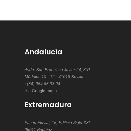
Andalucía
Avda. San Francisco Javier 24, 8ºP
Módulos 10 - 12 · 41018 Sevilla
+(34) 954 65 93 24
Ir a Google maps
Extremadura
Paseo Fluvial, 15, Edificio Siglo XXI
06011 Badajoz